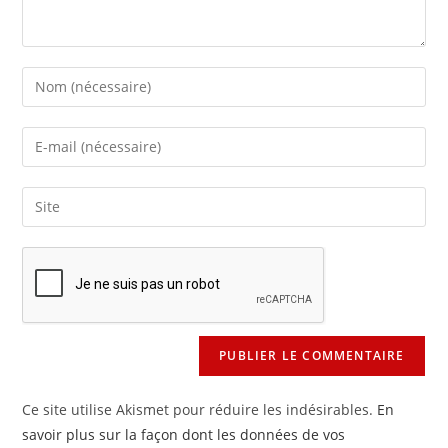
Enter
your
name
Enter
or
your
username
email
Saisir
to
address
l’URL
comment
to
de
comment
votre
site
(facultatif)
Ce site utilise Akismet pour réduire les indésirables.
En
savoir plus sur la façon dont les données de vos