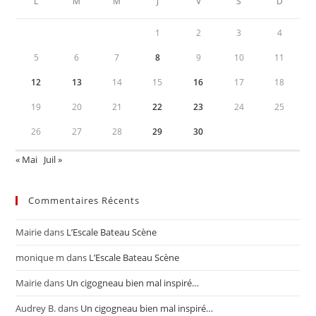
L
M
M
J
V
S
D
1
2
3
4
5
6
7
8
9
10
11
12
13
14
15
16
17
18
19
20
21
22
23
24
25
26
27
28
29
30
« Mai
Juil »
Commentaires Récents
Mairie
dans
L’Escale Bateau Scène
monique m
dans
L’Escale Bateau Scène
Mairie
dans
Un cigogneau bien mal inspiré…
Audrey B.
dans
Un cigogneau bien mal inspiré…