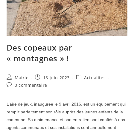
Des copeaux par
« montagnes » !
Auteur/autrice
Publication
Post
Mairie
16 juin 2023
Actualités
de
publiée :
category:
Commentaires
0 commentaire
la
de
publication :
la
publication :
L’aire de jeux, inaugurée le 9 avril 2016, est un équipement qui
remplit parfaitement son rôle auprès des jeunes enfants de la
commune. Sa maintenance et son entretien sont confiés à nos
agents communaux et ses installations sont annuellement