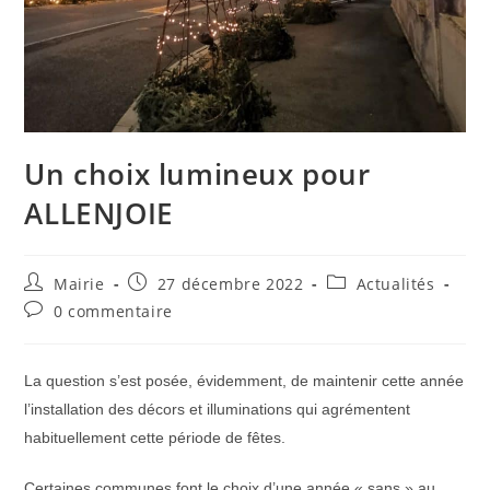
Un choix lumineux pour
ALLENJOIE
Auteur/autrice
Publication
Post
Mairie
27 décembre 2022
Actualités
de
publiée :
category:
Commentaires
0 commentaire
la
de
publication :
la
publication :
La question s’est posée, évidemment, de maintenir cette année
l’installation des décors et illuminations qui agrémentent
habituellement cette période de fêtes.
Certaines communes font le choix d’une année « sans » au