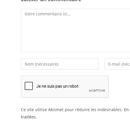
Comment
Enter
Enter
your
your
name
email
or
address
username
to
to
comment
comment
Ce site utilise Akismet pour réduire les indésirables.
En 
traitées
.