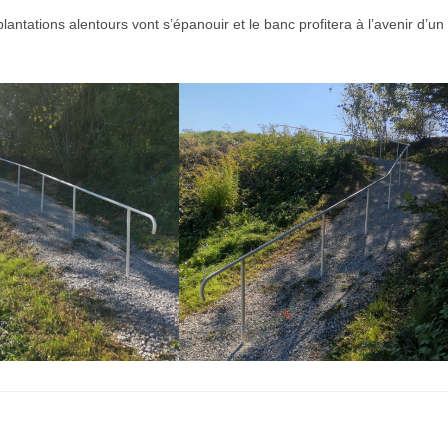
antations alentours vont s’épanouir et le banc profitera à l’avenir d’un