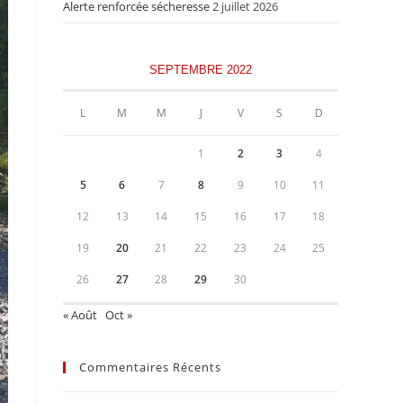
Alerte renforcée sécheresse
2 juillet 2026
SEPTEMBRE 2022
L
M
M
J
V
S
D
1
2
3
4
5
6
7
8
9
10
11
12
13
14
15
16
17
18
19
20
21
22
23
24
25
26
27
28
29
30
« Août
Oct »
Commentaires Récents