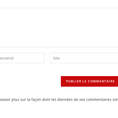
Saisir
l’URL
de
votre
site
(facultatif)
savoir plus sur la façon dont les données de vos commentaires so