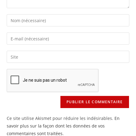
Enter
your
name
Enter
or
your
username
email
Saisir
to
address
l’URL
comment
to
de
comment
votre
site
(facultatif)
Ce site utilise Akismet pour réduire les indésirables.
En
savoir plus sur la façon dont les données de vos
commentaires sont traitées
.