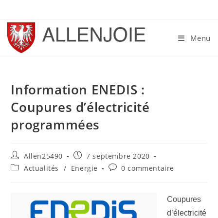
Skip
to
content
Menu
Information ENEDIS :
Coupures d’électricité
programmées
Auteur/autrice
Publication
Allen25490
7 septembre 2020
de
publiée :
Post
Commentaires
Actualités
/
Energie
0 commentaire
la
category:
de
publication :
la
publication :
Coupures
d’électricité