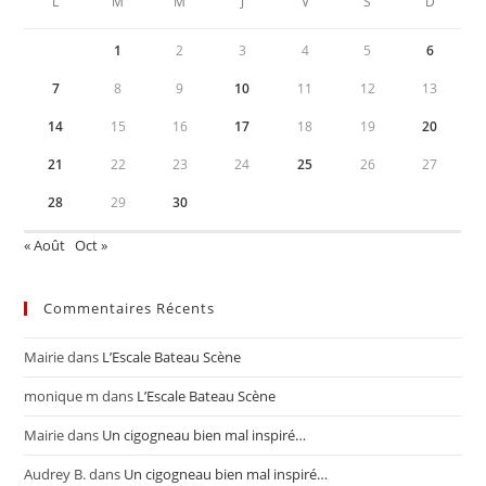
L
M
M
J
V
S
D
1
2
3
4
5
6
7
8
9
10
11
12
13
14
15
16
17
18
19
20
21
22
23
24
25
26
27
28
29
30
« Août
Oct »
Commentaires Récents
Mairie
dans
L’Escale Bateau Scène
monique m
dans
L’Escale Bateau Scène
Mairie
dans
Un cigogneau bien mal inspiré…
Audrey B.
dans
Un cigogneau bien mal inspiré…