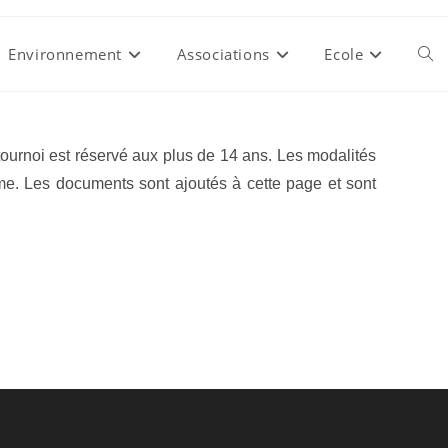
Environnement
Associations
Ecole
Togg
webs
tournoi est réservé aux plus de 14 ans. Les modalités
même. Les documents sont ajoutés à cette page et sont
sear