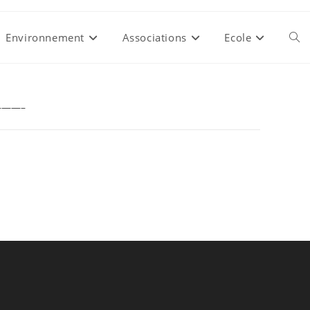
Environnement
Associations
Ecole
Togg
webs
——–
sear